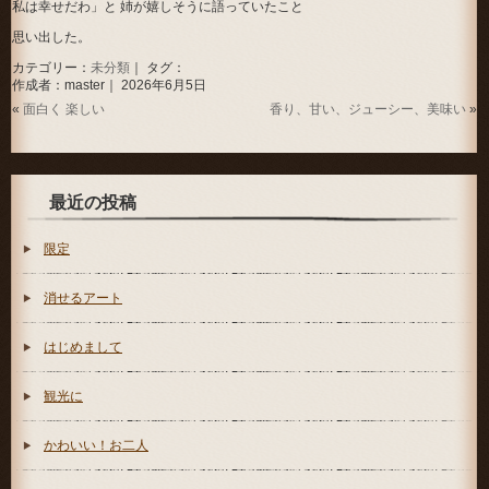
私は幸せだわ」と 姉が嬉しそうに語っていたこと
思い出した。
カテゴリー：
未分類
｜ タグ：
作成者：master｜ 2026年6月5日
«
面白く 楽しい
香り、甘い、ジューシー、美味い
»
最近の投稿
限定
消せるアート
はじめまして
観光に
かわいい！お二人