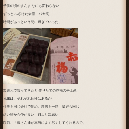
子供の頃のまんま なにも変わらない
ずっと ふざけた会話、バカ笑、
時間があっという間に過ぎていった。
製造元で買ってきたと 作りたての赤福の手土産
兄弟は、それぞれ個性はあるが
仕事も同じ会社で勤め、趣味も一緒、嗜好も同じ
幼い頃から仲が良い 何より親思い
以前、「嫁さん達が本当によく尽くしてくれるので、