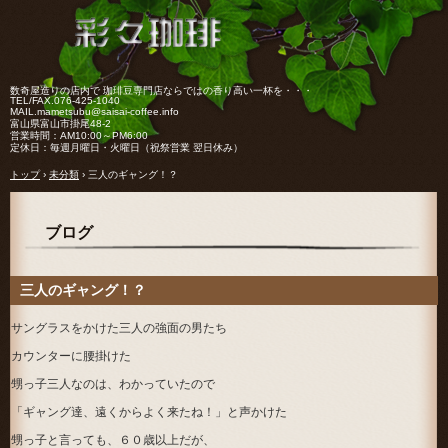
数奇屋造りの店内で 珈琲豆専門店ならではの香り高い一杯を・・・
TEL/FAX.
076-425-1040
MAIL.mametsubu@saisai-coffee.info
富山県富山市掛尾48-2
営業時間：AM10:00～PM6:00
定休日：毎週月曜日・火曜日（祝祭営業 翌日休み）
トップ
›
未分類
›
三人のギャング！？
ブログ
三人のギャング！？
サングラスをかけた三人の強面の男たち
カウンターに腰掛けた
甥っ子三人なのは、わかっていたので
「ギャング達、遠くからよく来たね！」と声かけた
甥っ子と言っても、６０歳以上だが、