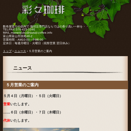
数奇屋造りの店内で 珈琲豆専門店ならではの香り高い一杯を・・・
TEL/FAX.
076-425-1040
MAIL.mametsubu@saisai-coffee.info
富山県富山市掛尾48-2
営業時間：AM10:00～PM6:00
定休日：毎週月曜日・火曜日（祝祭営業 翌日休み）
トップ
›
ニュース
›
５月営業のご案内
ニュース
５月営業のご案内
５月４日（月曜日）・５日（火曜日）
営業
いたします。
……６日（水曜日）・７日（木曜日）
代休
いたします。